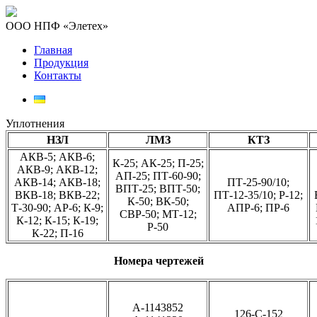
ООО НПФ «Элетех»
Главная
Продукция
Контакты
Уплотнения
НЗЛ
ЛМЗ
КТЗ
АКВ-5; АКВ-6;
К-25; АК-25; П-25;
АКВ-9; АКВ-12;
АП-25; ПТ-60-90;
АКВ-14; АКВ-18;
ПТ-25-90/10;
ВПТ-25; ВПТ-50;
ВКВ-18; ВКВ-22;
ПТ-12-35/10; Р-12;
К-50; ВК-50;
Т-30-90; АР-6; К-9;
АПР-6; ПР-6
СВР-50; МТ-12;
К-12; К-15; К-19;
Р-50
К-22; П-16
Номера чертежей
А-1143852
126-С-152