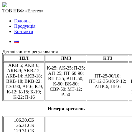
ТОВ НВФ «Елетех»
Головна
Продукція
Контакти
Деталі систем регулювання
НЗЛ
ЛМЗ
КТЗ
АКВ-5; АКВ-6;
К-25; АК-25; П-25;
АКВ-9; АКВ-12;
АП-25; ПТ-60-90;
АКВ-14; АКВ-18;
ПТ-25-90/10;
ВПТ-25; ВПТ-50;
ВКВ-18; ВКВ-22;
ПТ-12-35/10; Р-12;
К-50; ВК-50;
Т-30-90; АР-6; К-9;
АПР-6; ПР-6
СВР-50; МТ-12;
К-12; К-15; К-19;
Р-50
К-22; П-16
Номери креслень
106.30.СБ
126.31.СБ
129.31.СБ