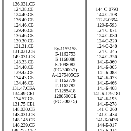
136.031.СБ
124.38.СБ
144-С-0793
124.40.СБ
144-С-108
136.40.СБ
112-Б-0394
124.46.СБ
120-Б-593
129.46.СБ
124-С-071
136.46.СБ
124-С-080
139.30.СБ
124-С-220
131.31.СБ
124-С-248
Бу-1155158
131.031.СБ
124-С-345
Б-1162753
149.031.СБ
124-С-356
Б-1168088
143.33.СБ
141-Б-060
Б-1098082
134.40.СБ
141-Б-065
(РС-3000-2)
139.42.СБ
141-Б-083
А-1275405СБ
134.43.СБ
141-Б-073
Г-1162779
134.46.СБ
141-Б-466
Г-1162782
131.47.СБА
141-Б-468
Г-1255418
134.49.СБ1
141-Б-179:181
1288500СБ
134.57.СБ
141-Б-195
(РС-3000-5)
131.75.СБ1
141-Б-278
148.030.СБ
141-С-260
148.031.СБ
141-С-434
148.145.СБ
141-Б-0436
148.239.СБ
144-Б-017
148.253.СБ7
145-Б-024