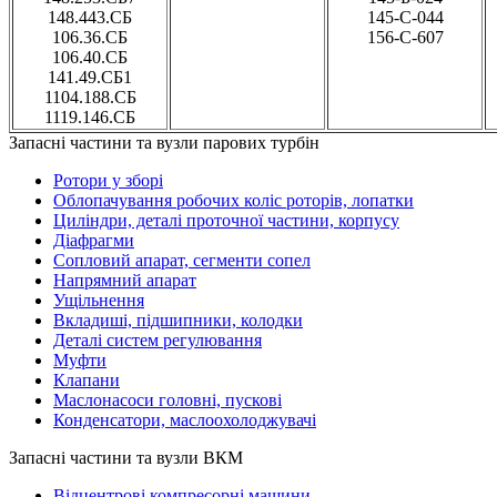
148.443.СБ
145-С-044
106.36.СБ
156-С-607
106.40.СБ
141.49.СБ1
1104.188.СБ
1119.146.СБ
Запасні частини та вузли парових турбін
Ротори у зборі
Облопачування робочих коліс роторів, лопатки
Циліндри, деталі проточної частини, корпусу
Діафрагми
Сопловий апарат, сегменти сопел
Напрямний апарат
Ущільнення
Вкладиші, підшипники, колодки
Деталі систем регулювання
Муфти
Клапани
Маслонасоси головні, пускові
Конденсатори, маслоохолоджувачі
Запасні частини та вузли ВКМ
Відцентрові компресорні машини